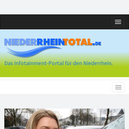
Toggl
naviga
Das Infotainment-Portal für den Niederrhein.
Toggl
naviga