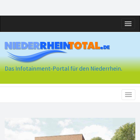
Toggl
naviga
Das Infotainment-Portal für den Niederrhein.
Toggl
naviga