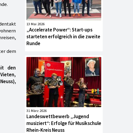
nde.
ndentakt
13 Mai 2026
„Accelerate Power“: Start-ups
wohnern
starteten erfolgreich in die zweite
nreisen,
Runde
nter dem
mit den
Vieten,
 Neuss),
31 März 2026
Landeswettbewerb „Jugend
musiziert“: Erfolge für Musikschule
Rhein-Kreis Neuss