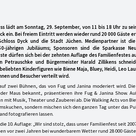
uss lädt am Sonntag, 29. September, von 11 bis 18 Uhr zu se
ck ein. Bei freiem Eintritt werden wieder rund 20 000 Gäste e
 Schloss Dyck und die Stadt Jüchen. Medienpartner ist die
0-jährigen Jubiläums; Sponsoren sind die Sparkasse Neu
te dürfen sich bei der zehnten Auflage des Familienfestes a
n Petrauschke und Bürgermeister Harald Zillikens schnei
beliebten Kinderfiguren wie Biene Maja, Bluey, Heidi, Leo L
nnen und Besucher verteilt wird.
auf zwei Bühnen, das von Fug und Janina moderiert wird. Die
 der Maus bekannt, präsentieren ihre Fug & Janina Show. A
 mit Musik, Theater und Zauberei ab. Die Walking Acts von Bi
läumskuchen, sondern mischen sich den ganzen Tag unter das P
and fotografieren lassen.
ie 10. Auflage: „Wir sind stolz, dass unser Familienfest seit 20
en vor zwei Jahren bei wunderbarem Wetter rund 28 000 Gäste