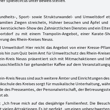
er Spielecircus unter Beweis stellen.
undheits-, Sport- sowie Strukturwandel- und Umweltdorf et
amilien Ziegen streicheln, Hühner besuchen und Äpfel und
ckerstückchen-Show des Zahnärztlichen Dienstes und ein Elte
Sportdorf zu mit einem Trampolin-Angebot, einer Karate-S
rung des Rhein-Kreises Neuss.
d Umweltdorf: Hier reicht das Angebot von einer Kresse-Pfla
is hin zum Quiz beim Amt für Umweltschutz des Rhein-Kreise
hein-Kreis Neuss präsentiert sich mit Mitmachaktionen und I
ausschließlich fair gehandelter Kaffee auf dem Veranstaltung
-Kreis Neuss sind auch weitere Ämter und Einrichtungen des
ikschule des Kreises sorgt für musikalische Unterhaltung, wäh
nde des Presseamtes, der Personalwirtschaft, der Betreuungsst
t ab.
 „Ich freue mich auf das diesjährige Familienfest. Die Besuc
vielen Attraktionen. Es ist perfekt, um einen unbeschwerten