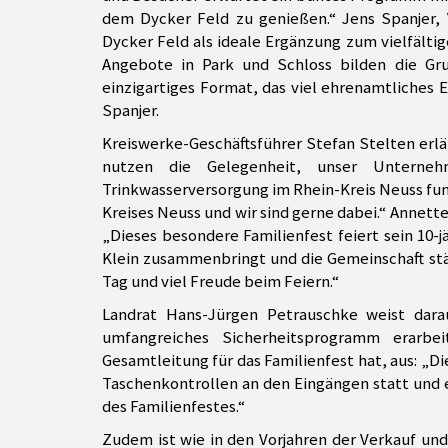
dem Dycker Feld zu genießen.“ Jens Spanjer, 
Dycker Feld als ideale Ergänzung zum vielfält
Angebote in Park und Schloss bilden die Grun
einzigartiges Format, das viel ehrenamtliches
Spanjer.
Kreiswerke-Geschäftsführer Stefan Stelten erläu
nutzen die Gelegenheit, unser Unterne
Trinkwasserversorgung im Rhein-Kreis Neuss funkt
Kreises Neuss und wir sind gerne dabei.“ Annett
„Dieses besondere Familienfest feiert sein 10-j
Klein zusammenbringt und die Gemeinschaft st
Tag und viel Freude beim Feiern.“
Landrat Hans-Jürgen Petrauschke weist darau
umfangreiches Sicherheitsprogramm erarbe
Gesamtleitung für das Familienfest hat, aus: „
Taschenkontrollen an den Eingängen statt und 
des Familienfestes.“
Zudem ist wie in den Vorjahren der Verkauf un