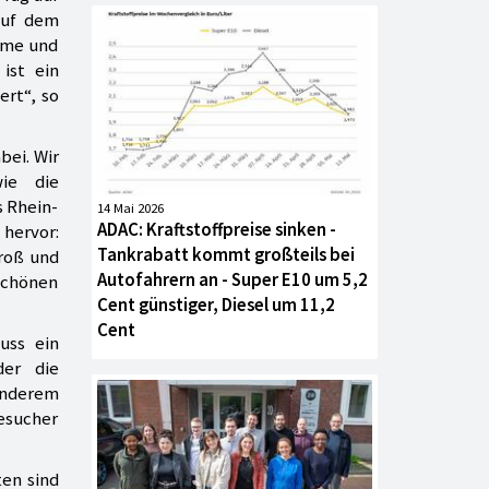
auf dem
amme und
ist ein
ert“, so
bei. Wir
ie die
s Rhein-
14 Mai 2026
ADAC: Kraftstoffpreise sinken -
 hervor:
Tankrabatt kommt großteils bei
Groß und
Autofahrern an - Super E10 um 5,2
schönen
Cent günstiger, Diesel um 11,2
Cent
uss ein
der die
 anderem
Besucher
ten sind