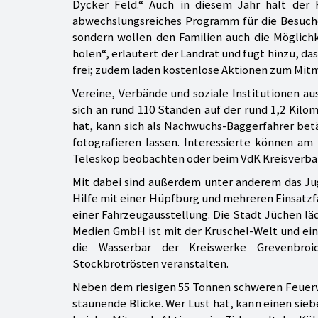
Dycker Feld.“ Auch in diesem Jahr hält der
abwechslungsreiches Programm für die Besuche
sondern wollen den Familien auch die Möglichk
holen“, erläutert der Landrat und fügt hinzu, da
frei; zudem laden kostenlose Aktionen zum Mitm
Vereine, Verbände und soziale Institutionen au
sich an rund 110 Ständen auf der rund 1,2 Kil
hat, kann sich als Nachwuchs-Baggerfahrer bet
fotografieren lassen. Interessierte können 
Teleskop beobachten oder beim VdK Kreisverban
Mit dabei sind außerdem unter anderem das Ju
Hilfe mit einer Hüpfburg und mehreren Einsatz
einer Fahrzeugausstellung. Die Stadt Jüchen lä
Medien GmbH ist mit der Kruschel-Welt und eine
die Wasserbar der Kreiswerke Grevenbroi
Stockbrotrösten veranstalten.
Neben dem riesigen 55 Tonnen schweren Feuerwe
staunende Blicke. Wer Lust hat, kann einen sie