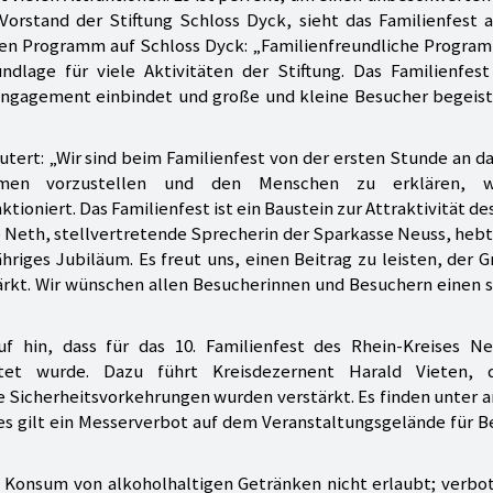
Vorstand der Stiftung Schloss Dyck, sieht das Familienfest 
igen Programm auf Schloss Dyck: „Familienfreundliche Progr
dlage für viele Aktivitäten der Stiftung. Das Familienfest 
 Engagement einbindet und große und kleine Besucher begeist
tert: „Wir sind beim Familienfest von der ersten Stunde an da
hmen vorzustellen und den Menschen zu erklären, w
ioniert. Das Familienfest ist ein Baustein zur Attraktivität de
e Neth, stellvertretende Sprecherin der Sparkasse Neuss, hebt
ähriges Jubiläum. Es freut uns, einen Beitrag zu leisten, der 
ärkt. Wir wünschen allen Besucherinnen und Besuchern einen 
f hin, dass für das 10. Familienfest des Rhein-Kreises Ne
itet wurde. Dazu führt Kreisdezernent Harald Vieten, 
Die Sicherheitsvorkehrungen wurden verstärkt. Es finden unter
es gilt ein Messerverbot auf dem Veranstaltungsgelände für 
d Konsum von alkoholhaltigen Getränken nicht erlaubt; verbo