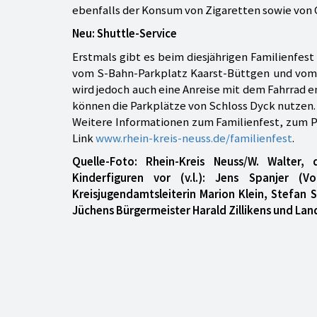
ebenfalls der Konsum von Zigaretten sowie von
Neu: Shuttle-Service
Erstmals gibt es beim diesjährigen Familienfes
vom S-Bahn-Parkplatz Kaarst-Büttgen und vom
wird jedoch auch eine Anreise mit dem Fahrrad e
können die Parkplätze von Schloss Dyck nutzen.
Weitere Informationen zum Familienfest, zum P
Link
www.rhein-kreis-neuss.de/familienfest
.
Quelle-Foto: Rhein-Kreis Neuss/W. Walter
Kinderfiguren vor (v.l.): Jens Spanjer (V
Kreisjugendamtsleiterin Marion Klein, Stefan 
Jüchens Bürgermeister Harald Zillikens und La