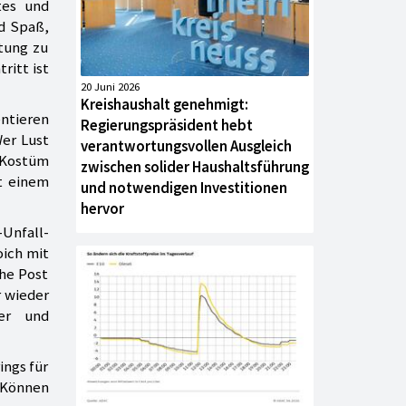
tes und
d Spaß,
ltung zu
ritt ist
20 Juni 2026
Kreishaushalt genehmigt:
entieren
Regierungspräsident hebt
Wer Lust
verantwortungsvollen Ausgleich
m Kostüm
zwischen solider Haushaltsführung
t einem
und notwendigen Investitionen
hervor
Unfall-
oich mit
che Post
r wieder
uer und
ings für
s Können