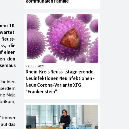
kommunalen Familie
inem 10.
rwartet.
 Neuss-
ss, die
uf einen
den den
ausemaus
22 Juni 2026
Rhein-Kreis Neuss: lstagnierende
Neuinfektionen Neuinfektionen -
 beiden
Neue Corona-Variante XFG
ußerdem
"Frankenstein"
ene Maja
ublikum,
07 immer
 auf das