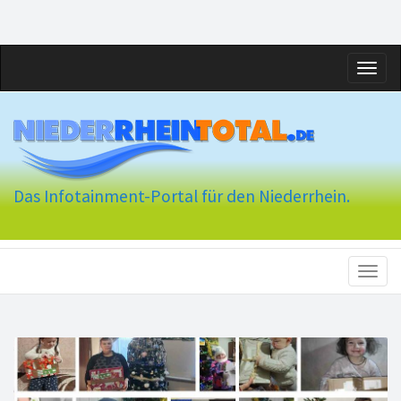
Toggl
naviga
Das Infotainment-Portal für den Niederrhein.
Toggl
naviga