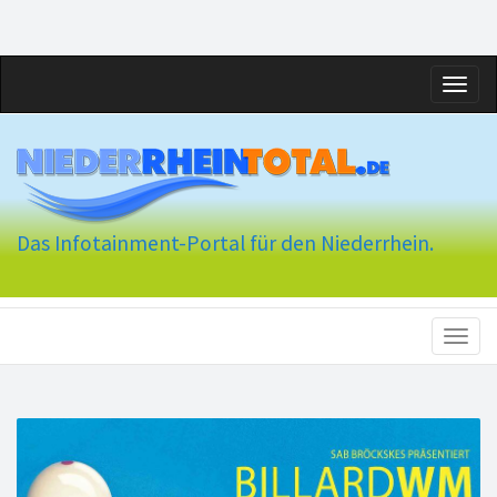
Toggl
naviga
Das Infotainment-Portal für den Niederrhein.
Toggl
naviga