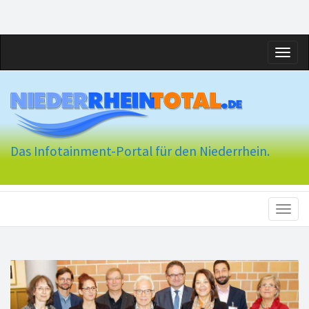
Toggl
naviga
Das Infotainment-Portal für den Niederrhein.
Toggl
naviga