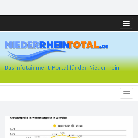
Toggl
naviga
Das Infotainment-Portal für den Niederrhein.
Toggl
naviga