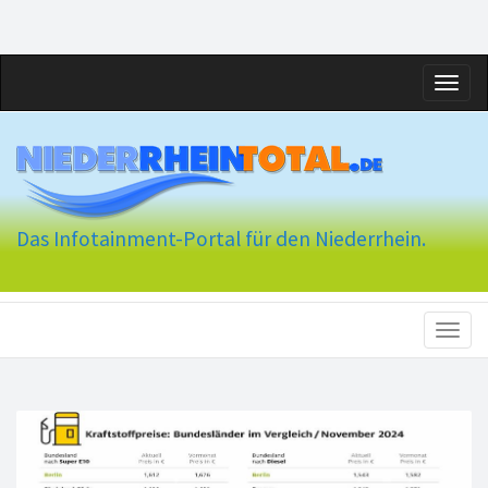
Toggl
naviga
Das Infotainment-Portal für den Niederrhein.
Toggl
naviga