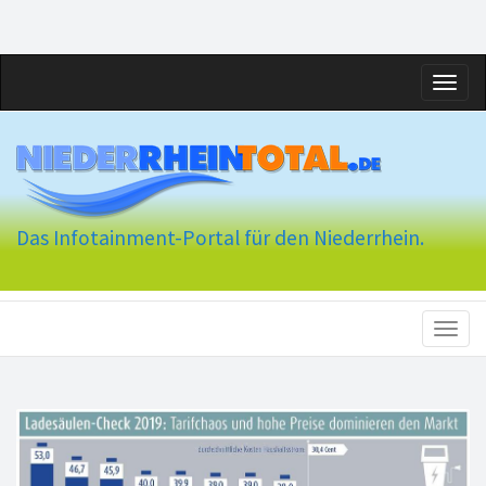
Toggl
naviga
Das Infotainment-Portal für den Niederrhein.
Toggl
naviga