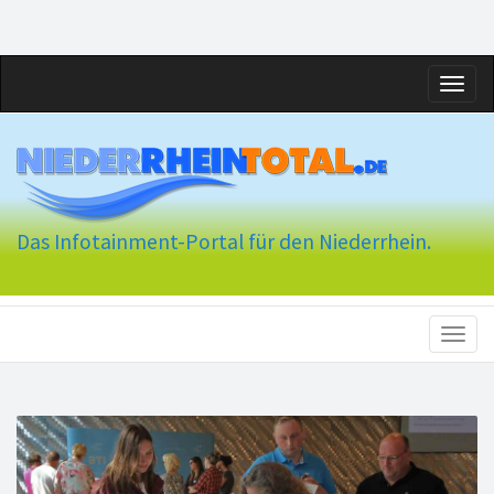
Toggl
naviga
Das Infotainment-Portal für den Niederrhein.
Toggl
naviga