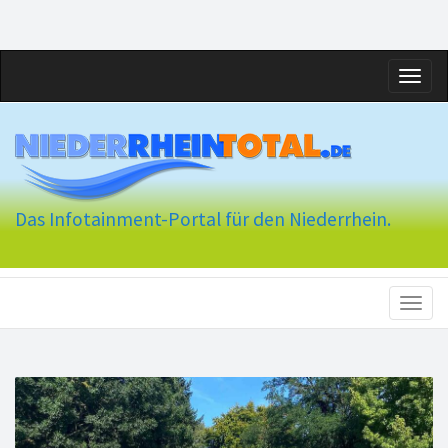
Toggl
naviga
Das Infotainment-Portal für den Niederrhein.
Toggl
naviga