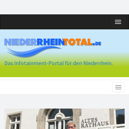
Toggl
naviga
Das Infotainment-Portal für den Niederrhein.
Toggl
naviga