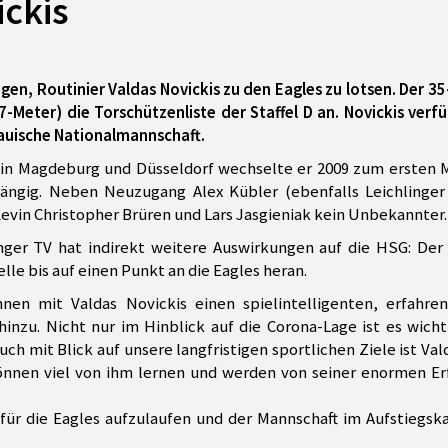
ickis
gen, Routinier Valdas Novickis zu den Eagles zu lotsen. Der 35
7-Meter) die Torschützenliste der Staffel D an. Novickis verf
itauische Nationalmannschaft.
in Magdeburg und Düsseldorf wechselte er 2009 zum ersten 
gängig. Neben Neuzugang Alex Kübler (ebenfalls Leichlinger
Kevin Christopher Brüren und Lars Jasgieniak kein Unbekannter.
ger TV hat indirekt weitere Auswirkungen auf die HSG: Der 
lle bis auf einen Punkt an die Eagles heran.
nnen mit Valdas Novickis einen spielintelligenten, erfahre
hinzu. Nicht nur im Hinblick auf die Corona-Lage ist es wicht
h mit Blick auf unsere langfristigen sportlichen Ziele ist Val
können viel von ihm lernen und werden von seiner enormen Er
t für die Eagles aufzulaufen und der Mannschaft im Aufstiegs