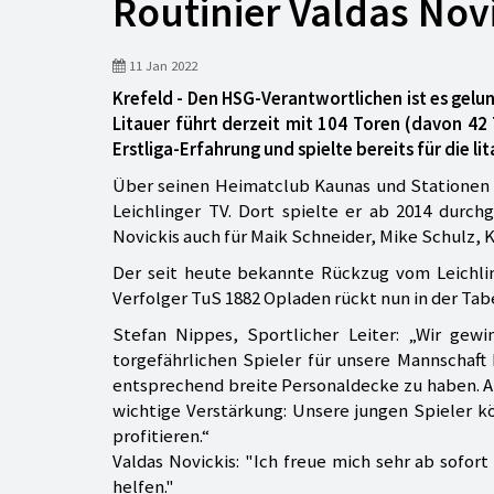
Routinier Valdas Nov
11 Jan 2022
Krefeld - Den HSG-Verantwortlichen ist es gelun
Litauer führt derzeit mit 104 Toren (davon 42 
Erstliga-Erfahrung und spielte bereits für die l
Über seinen Heimatclub Kaunas und Stationen 
Leichlinger TV. Dort spielte er ab 2014 durch
Novickis auch für Maik Schneider, Mike Schulz, 
Der seit heute bekannte Rückzug vom Leichlin
Verfolger TuS 1882 Opladen rückt nun in der Tabe
Stefan Nippes, Sportlicher Leiter: „Wir gewi
torgefährlichen Spieler für unsere Mannschaft 
entsprechend breite Personaldecke zu haben. Auc
wichtige Verstärkung: Unsere jungen Spieler 
profitieren.“
Valdas Novickis: "Ich freue mich sehr ab sofor
helfen."