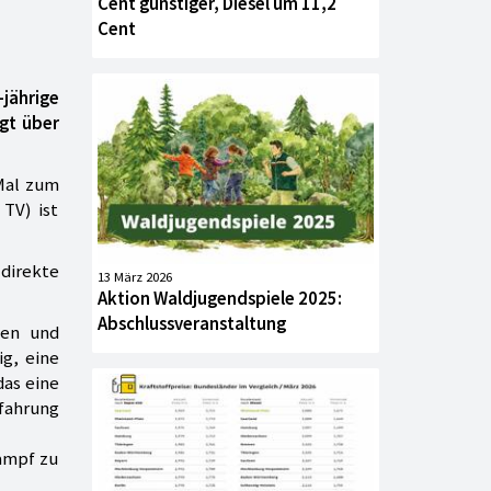
Cent günstiger, Diesel um 11,2
Cent
-jährige
ügt über
Mal zum
 TV) ist
direkte
13 März 2026
Aktion Waldjugendspiele 2025:
Abschlussveranstaltung
nen und
ig, eine
das eine
fahrung
kampf zu