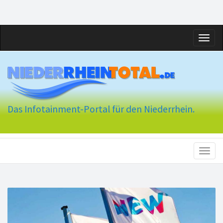
Toggl
naviga
Das Infotainment-Portal für den Niederrhein.
Toggl
naviga