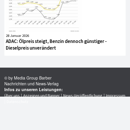
28 Januar 2026
ADAC: Ölpreis steigt, Benzin dennoch günstiger -
Dieselpreis unverändert
© by Media Group Barber
Nachrichten und News-Verlag
Infos zu unseren Leistungen:
|
|
|
Über uns
Anzeigen und Banner
News-Veröffentlichung
Impressum
|
Datenschutz