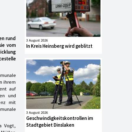
en rund
3 August 2026
sie vom
In Kreis Heinsberg wird geblitzt
icklung
estelle
munale
n ihrem
ent auf
nen und
enz mit
mmunale
3 August 2026
Geschwindigkeitskontrollen im
Stadtgebiet Dinslaken
a Vogt,