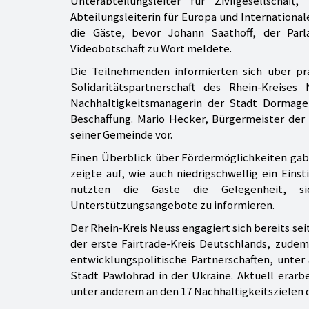
Unterabteilungsleiter für Zivilgesellsch
Abteilungsleiterin für Europa und Internationa
die Gäste, bevor Johann Saathoff, der Parl
Videobotschaft zu Wort meldete.
Die Teilnehmenden informierten sich über pra
Solidaritätspartnerschaft des Rhein-Kreise
Nachhaltigkeitsmanagerin der Stadt Dormagen
Beschaffung. Mario Hecker, Bürgermeister der
seiner Gemeinde vor.
Einen Überblick über Fördermöglichkeiten gab 
zeigte auf, wie auch niedrigschwellig ein Eins
nutzten die Gäste die Gelegenheit, s
Unterstützungsangebote zu informieren.
Der Rhein-Kreis Neuss engagiert sich bereits sei
der erste Fairtrade-Kreis Deutschlands, zude
entwicklungspolitische Partnerschaften, unt
Stadt Pawlohrad in der Ukraine. Aktuell erarbe
unter anderem an den 17 Nachhaltigkeitszielen d