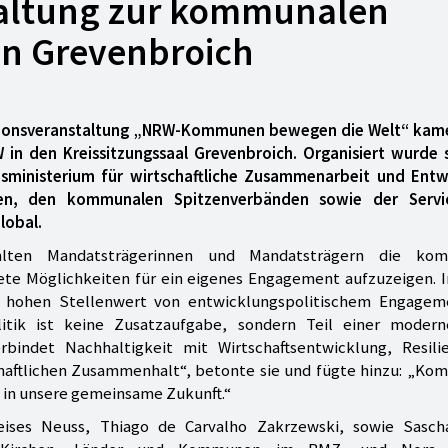
taltung zur kommunalen
in Grevenbroich
mationsveranstaltung „NRW-Kommunen bewegen die Welt“ kam
 in den Kreissitzungssaal Grevenbroich. Organisiert wurde 
ministerium für wirtschaftliche Zusammenarbeit und Entw
len, den kommunalen Spitzenverbänden sowie der Servic
lobal.
hlten Mandatsträgerinnen und Mandatsträgern die kom
ete Möglichkeiten für ein eigenes Engagement aufzuzeigen. I
n hohen Stellenwert von entwicklungspolitischem Engagem
itik ist keine Zusatzaufgabe, sondern Teil einer moder
rbindet Nachhaltigkeit mit Wirtschaftsentwicklung, Resili
chaftlichen Zusammenhalt“, betonte sie und fügte hinzu: „Ko
on in unsere gemeinsame Zukunft.“
reises Neuss, Thiago de Carvalho Zakrzewski, sowie Sasch