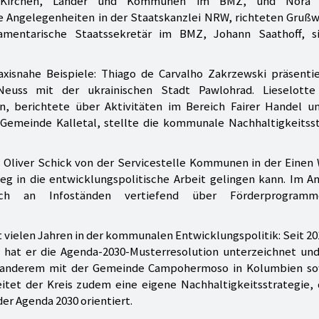
aft, Kirchen, Länder und Kommunen im BMZ, und Nora 
le Angelegenheiten in der Staatskanzlei NRW, richteten Gruß
amentarische Staatssekretär im BMZ, Johann Saathoff, s
xisnahe Beispiele: Thiago de Carvalho Zakrzewski präsentie
s Neuss mit der ukrainischen Stadt Pawlohrad. Lieselotte
, berichtete über Aktivitäten im Bereich Fairer Handel un
 Gemeinde Kalletal, stellte die kommunale Nachhaltigkeitsst
Oliver Schick von der Servicestelle Kommunen in der Einen 
tieg in die entwicklungspolitische Arbeit gelingen kann. Im A
ich an Infoständen vertiefend über Förderprogram
t vielen Jahren in der kommunalen Entwicklungspolitik: Seit 201
m hat er die Agenda-2030-Musterresolution unterzeichnet und
er anderem mit der Gemeinde Campohermoso in Kolumbien so
itet der Kreis zudem eine eigene Nachhaltigkeitsstrategie, 
er Agenda 2030 orientiert.