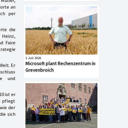
Müller,
worte an
ich per
rte die
 Heinz,
d Faire
rategie
1 Juli 2026
Microsoft plant Rechenzentrum in
Welt. Er
Grevenbroich
nschluss
me und
0 ist er
 pflegt
wie der
die sich