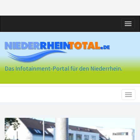
Toggl
naviga
Das Infotainment-Portal für den Niederrhein.
Toggl
naviga