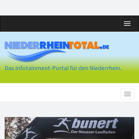
Toggl
naviga
Das Infotainment-Portal für den Niederrhein.
Toggl
naviga