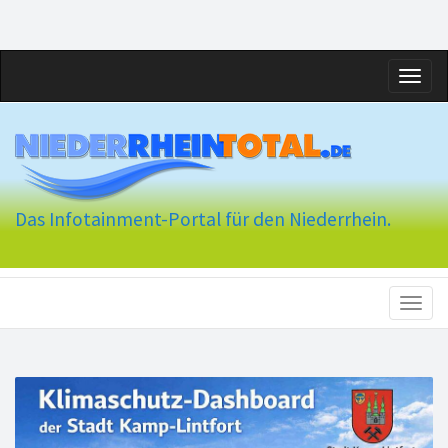
Toggl
naviga
Das Infotainment-Portal für den Niederrhein.
Toggl
naviga