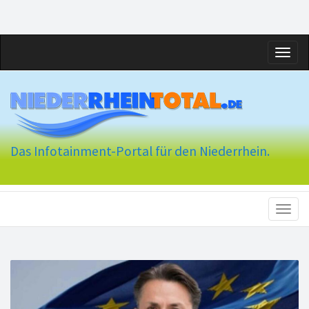
Toggl
naviga
Das Infotainment-Portal für den Niederrhein.
Toggl
naviga