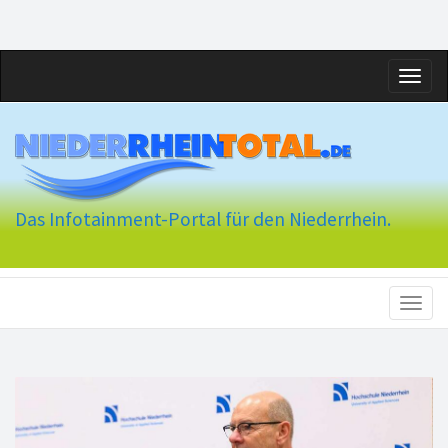
Toggl
naviga
Das Infotainment-Portal für den Niederrhein.
Toggl
naviga