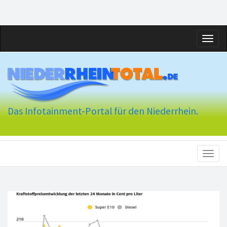
Toggl
naviga
Das Infotainment-Portal für den Niederrhein.
Toggl
naviga