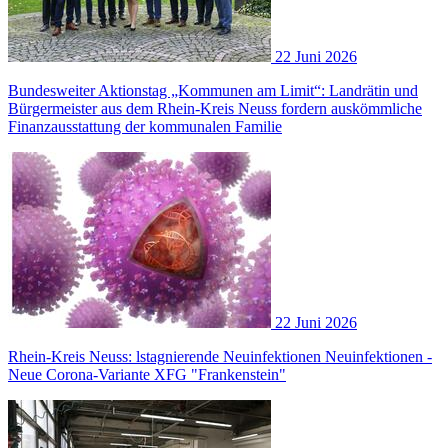
22 Juni 2026
Bundesweiter Aktionstag „Kommunen am Limit“: Landrätin und
Bürgermeister aus dem Rhein-Kreis Neuss fordern auskömmliche
Finanzausstattung der kommunalen Familie
22 Juni 2026
Rhein-Kreis Neuss: lstagnierende Neuinfektionen Neuinfektionen -
Neue Corona-Variante XFG "Frankenstein"