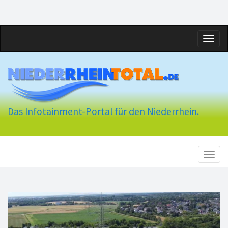
Toggl
naviga
Das Infotainment-Portal für den Niederrhein.
Toggl
naviga