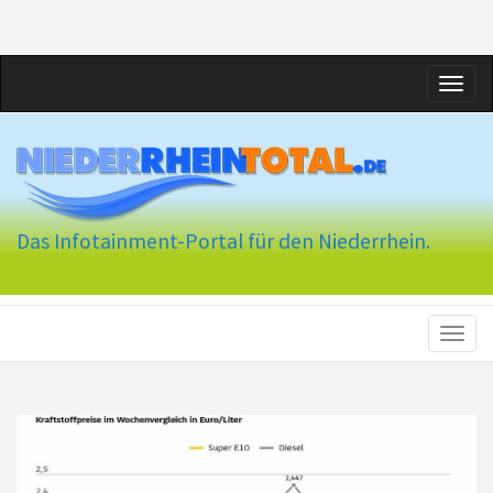
Toggl
naviga
Das Infotainment-Portal für den Niederrhein.
Toggl
naviga