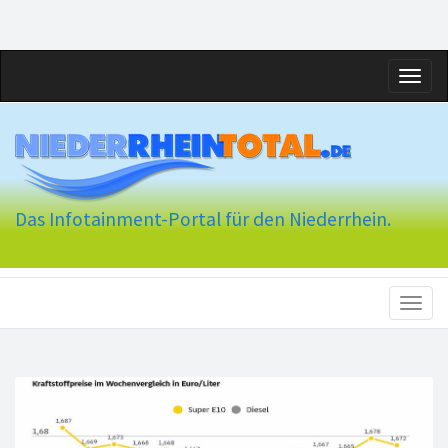
Toggl
naviga
Das Infotainment-Portal für den Niederrhein.
Toggl
naviga