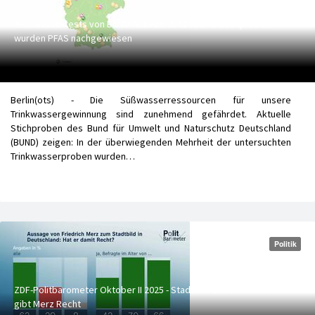
Trinkwassertests von BUND-Aktiven: In 42 von 46 Stichproben
wurden PFAS nachgewiesen
Berlin(ots) - Die Süßwasserressourcen für unsere
Trinkwassergewinnung sind zunehmend gefährdet. Aktuelle
Stichproben des Bund für Umwelt und Naturschutz Deutschland
(BUND) zeigen: In der überwiegenden Mehrheit der untersuchten
Trinkwasserproben wurden…
Politik
ZDF-Politbarometer Oktober II 2025 - Stadtbild-Debatte: Mehrheit
gibt Merz Recht