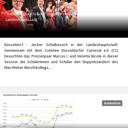
"Karneval goes Schule" 2026: Prinzenpaar zieht wieder durch die
Landeshauptstadt
Düsseldorf - Jecker Schulbesuch in der Landeshauptstadt:
Gemeinsam mit dem Comitee Düsseldorfer Carneval e.V. (CC)
besuchten das Prinzenpaar Marcus I. und Venetia Nicole in dieser
Session die Schülerinnen und Schüler den Doppelstandort des
Max-Weber-Berufskollegs…
Automotive
ADAC: Ölpreis steigt, Benzin dennoch günstiger - Dieselpreis
unverändert