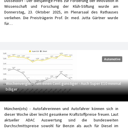
Düsseldorf - Der diesjährige Preis zur Förderung der Innovation in
Wissenschaft und Forschung der Klüh-Stiftung wurde am
Donnerstag, 23. Oktober 2025, im Plenarsaal des Rathauses
verliehen. Die Preisträgerin Prof. Dr. med. Jutta Gärtner wurde
für…
Automotive
Erneut leichter Preisrückgang an den Zapfsäulen - Diesel im
Wochenvergleich um einen Cent günstiger - Auch Super E10 minimal
billiger
München(ots) - Autofahrerinnen und Autofahrer können sich in
dieser Woche über leicht gesunkene Kraftstoffpreise freuen. Laut
aktueller ADAC Auswertung sind die bundesweiten
Durchschnittspreise sowohl für Benzin als auch für Diesel im