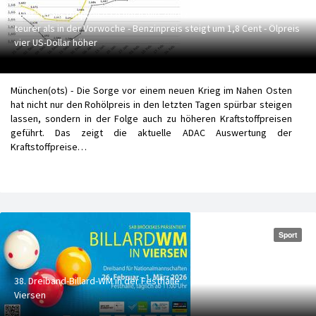
ADAC: Kraftstoffpreise so hoch wie zuletzt 2024 - Diesel 3 Cent
teurer als in der Vorwoche - Benzinpreis steigt um 1,8 Cent - Ölpreis
vier US-Dollar höher
München(ots) - Die Sorge vor einem neuen Krieg im Nahen Osten
hat nicht nur den Rohölpreis in den letzten Tagen spürbar steigen
lassen, sondern in der Folge auch zu höheren Kraftstoffpreisen
geführt. Das zeigt die aktuelle ADAC Auswertung der
Kraftstoffpreise…
Sport
38. Dreiband-Billard-WM in der Festhalle
Viersen