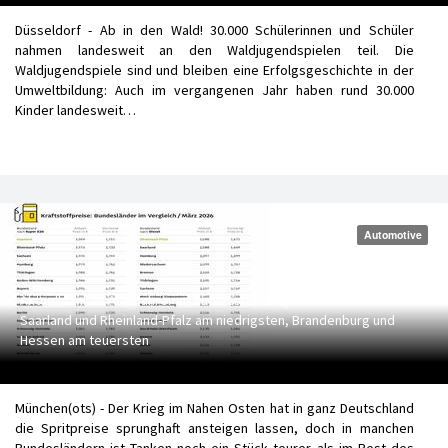
Düsseldorf - Ab in den Wald! 30.000 Schülerinnen und Schüler
nahmen landesweit an den Waldjugendspielen teil. Die
Waldjugendspiele sind und bleiben eine Erfolgsgeschichte in der
Umweltbildung: Auch im vergangenen Jahr haben rund 30.000
Kinder landesweit…
Automotive
Aktuell tanken Autofahrer im Südwesten am preiswertesten -
Saarland und Rheinland-Pfalz am niedrigsten, Brandenburg und
Hessen am teuersten
München(ots) - Der Krieg im Nahen Osten hat in ganz Deutschland
die Spritpreise sprunghaft ansteigen lassen, doch in manchen
Bundesländern ist Tanken noch ein Stück teurer als im Rest des