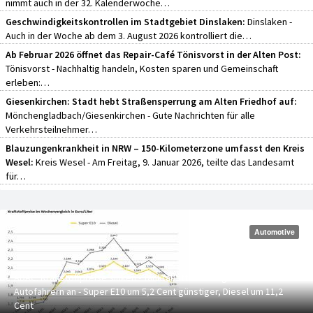
nimmt auch in der 32. Kalenderwoche…
Geschwindigkeitskontrollen im Stadtgebiet Dinslaken:
Dinslaken -
Auch in der Woche ab dem 3. August 2026 kontrolliert die…
Ab Februar 2026 öffnet das Repair-Café Tönisvorst in der Alten Post:
Tönisvorst - Nachhaltig handeln, Kosten sparen und Gemeinschaft
erleben:…
Giesenkirchen: Stadt hebt Straßensperrung am Alten Friedhof auf:
Mönchengladbach/Giesenkirchen - Gute Nachrichten für alle
Verkehrsteilnehmer…
Blauzungenkrankheit in NRW – 150-Kilometerzone umfasst den Kreis
Wesel:
Kreis Wesel - Am Freitag, 9. Januar 2026, teilte das Landesamt
für…
weitere Shortnews
Automotive
ADAC: Kraftstoffpreise sinken - Tankrabatt kommt großteils bei
Autofahrern an - Super E10 um 5,2 Cent günstiger, Diesel um 11,2
Cent