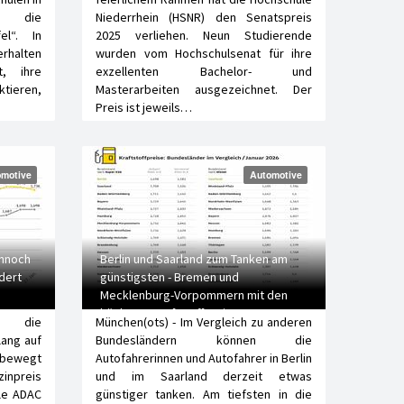
n die
Niederrhein (HSNR) den Senatspreis
el“. In
2025 verliehen. Neun Studierende
rhalten
wurden vom Hochschulsenat für ihre
t, ihre
exzellenten Bachelor- und
tieren,
Masterarbeiten ausgezeichnet. Der
Preis ist jeweils…
motive
Automotive
ennoch
Berlin und Saarland zum Tanken am
dert
günstigsten - Bremen und
Mecklenburg-Vorpommern mit den
höchsten Kraftstoffpreisen
em die
München(ots) - Im Vergleich zu anderen
lang auf
Bundesländern können die
 bewegt
Autofahrerinnen und Autofahrer in Berlin
inpreis
und im Saarland derzeit etwas
lle ADAC
günstiger tanken. Am tiefsten in die