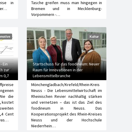
eise in
Tasche greifen muss man hingegen in
ter…
Bremen und in Mecklenburg-
Vorpommern -…
motive
Kultur
- Ein
Startschuss für das foodineum: Neuer
ch zur
Raum für Innovationen in der
m 0,7
Lebensmittelbranche
fpreise
Mönchengladbach/Krefeld/Rhein-Kreis
angenen
Neuss - Die Lebensmittelwirtschaft im
Wie die
Rheinischen Revier nachhaltig stärken
, kostet
und vernetzen – das ist das Ziel des
sweiten
foodineum in Neuss. Das
,4 Cent
Kooperationsprojekt des Rhein-Kreises
twas…
Neuss und der Hochschule
Niederrhein…