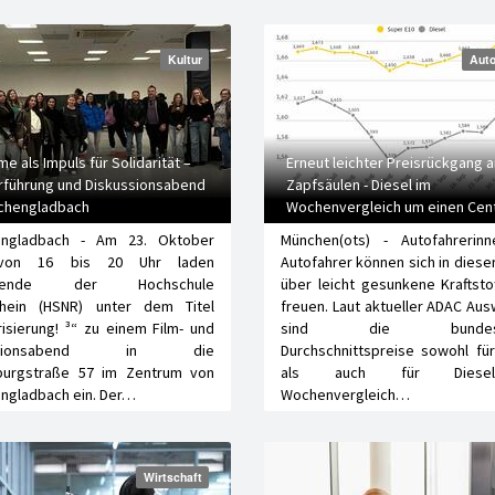
Kultur
Auto
me als Impuls für Solidarität –
Erneut leichter Preisrückgang 
rführung und Diskussionsabend
Zapfsäulen - Diesel im
chengladbach
Wochenvergleich um einen Cen
günstiger - Auch Super E10 min
ngladbach - Am 23. Oktober
München(ots) - Autofahrerin
billiger
von 16 bis 20 Uhr laden
Autofahrer können sich in dies
ierende der Hochschule
über leicht gesunkene Kraftsto
rhein (HSNR) unter dem Titel
freuen. Laut aktueller ADAC Au
risierung! ³“ zu einem Film- und
sind die bundesw
ussionsabend in die
Durchschnittspreise sowohl fü
burgstraße 57 im Zentrum von
als auch für Dies
ngladbach ein. Der…
Wochenvergleich…
Wirtschaft