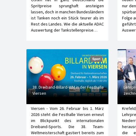
Spritpreise sprunghaft ansteigen
nur den
lassen, doch in manchen Bundesländern
spürbar
ist Tanken noch ein Stück teurer als im
Folge a
Rest des Landes. Wie die aktuelle ADAC
geführ
Auswertung der Tankstellenpreise…
Auswert
Sport
38. Dreiband-Billard-WM in der Festhalle
Lehrpr
Viersen
zeichn
Viersen - Vom 26. Februar bis 1. März
Krefel
2026 steht die Festhalle Viersen erneut
Lehrpre
im Blickpunkt des internationalen
Niede
Dreiband-Sports. Die 38. Team-
heraus
Weltmeisterschaft gastiert bereits zum
die ex