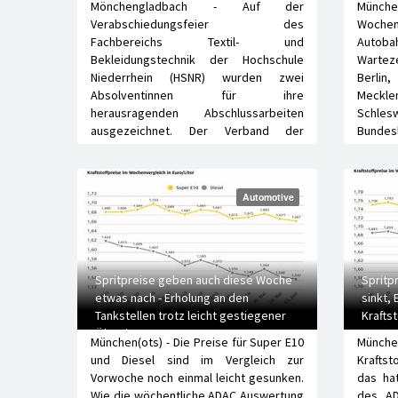
Mönchengladbach - Auf der
Münch
Verabschiedungsfeier des
Wochen
Fachbereichs Textil- und
Autoba
Bekleidungstechnik der Hochschule
Wartez
Niederrhein (HSNR) wurden zwei
Berli
Absolventinnen für ihre
Meck
herausragenden Abschlussarbeiten
Schle
ausgezeichnet. Der Verband der
Bundesl
Rheinischen Textil-…
Automotive
Spritpreise geben auch diese Woche
Spritp
etwas nach - Erholung an den
sinkt, 
Tankstellen trotz leicht gestiegener
Krafts
Ölpreise
München(ots) - Die Preise für Super E10
Münc
und Diesel sind im Vergleich zur
Krafts
Vorwoche noch einmal leicht gesunken.
das ha
Wie die wöchentliche ADAC Auswertung
des AD