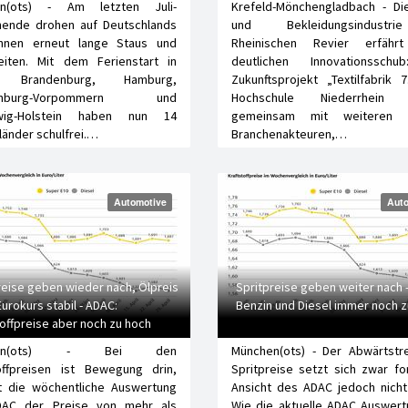
en(ots) - Am letzten Juli-
Krefeld-Mönchengladbach - Die
ende drohen auf Deutschlands
und Bekleidungsindust
hnen erneut lange Staus und
Rheinischen Revier erfähr
eiten. Mit dem Ferienstart in
deutlichen Innovationssch
n, Brandenburg, Hamburg,
Zukunftsprojekt „Textilfabrik 
lenburg-Vorpommern und
Hochschule Niederrhein (
swig-Holstein haben nun 14
gemeinsam mit weiteren s
änder schulfrei.…
Branchenakteuren,…
Automotive
Auto
reise geben wieder nach, Ölpreis
Spritpreise geben weiter nach 
Eurokurs stabil - ADAC:
Benzin und Diesel immer noch z
toffpreise aber noch zu hoch
hen(ots) - Bei den
München(ots) - Der Abwärtstr
toffpreisen ist Bewegung drin,
Spritpreise setzt sich zwar fo
t die wöchentliche Auswertung
Ansicht des ADAC jedoch nicht
AC der Preise von mehr als
Wie die aktuelle ADAC Auswert