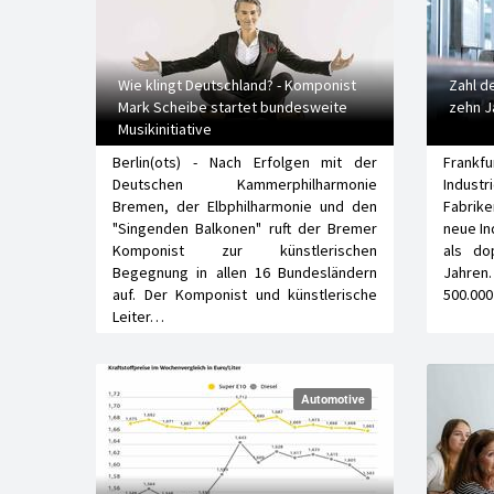
Wie klingt Deutschland? - Komponist
Zahl d
Mark Scheibe startet bundesweite
zehn J
Musikinitiative
Berlin(ots) - Nach Erfolgen mit der
Frankf
Deutschen Kammerphilharmonie
Indust
Bremen, der Elbphilharmonie und den
Fabrik
"Singenden Balkonen" ruft der Bremer
neue In
Komponist zur künstlerischen
als do
Begegnung in allen 16 Bundesländern
Jahren
auf. Der Komponist und künstlerische
500.000
Leiter…
Automotive