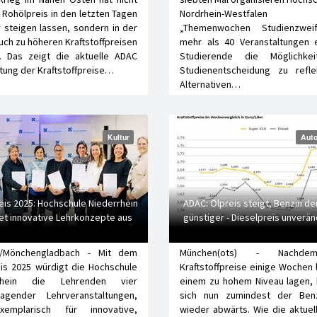
 Rohölpreis in den letzten Tagen
Nordrhein-Westfale
 steigen lassen, sondern in der
„Themenwochen Studienzweif
uch zu höheren Kraftstoffpreisen
mehr als 40 Veranstaltungen e
t. Das zeigt die aktuelle ADAC
Studierende die Möglichkei
ung der Kraftstoffpreise…
Studienentscheidung zu reflek
Alternativen…
Kultur
Auto
eis 2025: Hochschule Niederrhein
ADAC: Ölpreis steigt, Benzin d
et innovative Lehrkonzepte aus
günstiger - Dieselpreis unverän
d/Mönchengladbach - Mit dem
München(ots) - Nachd
is 2025 würdigt die Hochschule
Kraftstoffpreise einige Wochen 
rrhein die Lehrenden vier
einem zu hohem Niveau lagen,
ragender Lehrveranstaltungen,
sich nun zumindest der Benz
emplarisch für innovative,
wieder abwärts. Wie die aktue