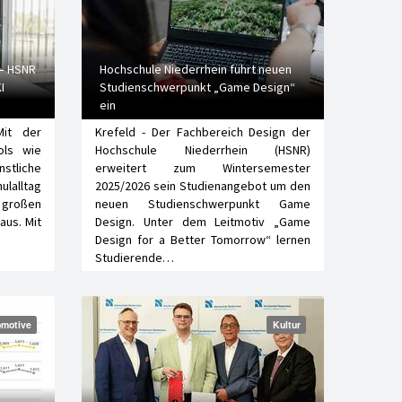
 – HSNR
Hochschule Niederrhein führt neuen
I
Studienschwerpunkt „Game Design“
ein
Mit der
Krefeld - Der Fachbereich Design der
ols wie
Hochschule Niederrhein (HSNR)
stliche
erweitert zum Wintersemester
hulalltag
2025/2026 sein Studienangebot um den
 großen
neuen Studienschwerpunkt Game
aus. Mit
Design. Unter dem Leitmotiv „Game
Design for a Better Tomorrow“ lernen
Studierende…
motive
Kultur