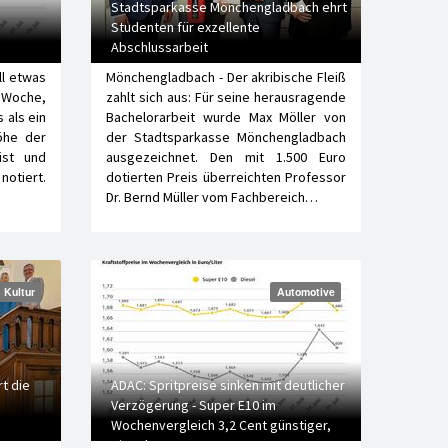
Stadtsparkasse Mönchengladbach ehrt
Studenten für exzellente
Abschlussarbeit
ll etwas
Mönchengladbach - Der akribische Fleiß
 Woche,
zahlt sich aus: Für seine herausragende
 als ein
Bachelorarbeit wurde Max Möller von
öhe der
der Stadtsparkasse Mönchengladbach
ist und
ausgezeichnet. Den mit 1.500 Euro
notiert.
dotierten Preis überreichten Professor
Dr. Bernd Müller vom Fachbereich…
Kultur
Automotive
t die
ADAC: Spritpreise sinken mit deutlicher
Verzögerung - Super E10 im
Wochenvergleich 3,2 Cent günstiger,
Diesel 3,4 Cent