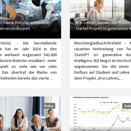
er Fabrik-Roboter weltweit in
KI in Lehren, Lernen und Prüfen
ahren verdoppelt
startet Projekt zu generativer K
urt(ots) - Die herstellende
Mönchengladbach/Krefeld - 
rie hat im Jahr 2024 in den
rasanten Verbreitung von To
en weltweit insgesamt 542.000
ChatGPT ist generative Kün
dustrie-Roboter installiert - mehr
Intelligenz (KI) längst im Hochsc
ppelt so viele wie vor zehn
angekommen. Sie übt einen
. Das übertraf die Marke von
Einfluss auf Studium und Lehre 
 Einheiten bereits das vierte…
dem Projekt „KI in Lehren,…
Kultur
Auto