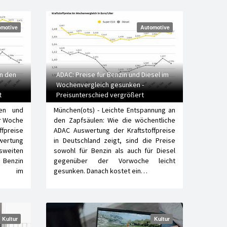
motive
Automotive
an den
ADAC: Preise für Benzin und Diesel im
Wochenvergleich gesunken -
t
Preisunterschied vergrößert
imal
nen und
München(ots) - Leichte Entspannung an
er Woche
den Zapfsäulen: Wie die wöchentliche
ffpreise
ADAC Auswertung der Kraftstoffpreise
swertung
in Deutschland zeigt, sind die Preise
eiten
sowohl für Benzin als auch für Diesel
r Benzin
gegenüber der Vorwoche leicht
el im
gesunken. Danach kostet ein…
Kultur
Kultur