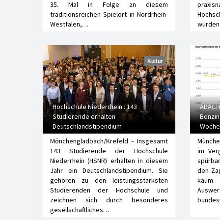
35. Mal in Folge an diesem
praxis
traditionsreichen Spielort in Nordrhein-
Hochsc
Westfalen,…
wurde
Kultur
Hochschule Niederrhein : 143
ADAC: K
Studierende erhalten
Benzin
Deutschlandstipendium
Wochen
Mönchengladbach/Krefeld - Insgesamt
München
143 Studierende der Hochschule
im Ver
Niederrhein (HSNR) erhalten in diesem
spürba
Jahr ein Deutschlandstipendium. Sie
den Zap
gehören zu den leistungsstärksten
kaum 
Studierenden der Hochschule und
Auswert
zeichnen sich durch besonderes
bundes
gesellschaftliches…