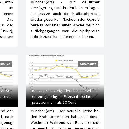
 Textil-
München(ots) - Mit deutlicher
rie im
Verzögerung sind in den letzten Tagen
t einen
sukzessive auch die Kraftstoffpreise
ub: Das
wieder gesunken. Nachdem der Ölpreis
7.0“ der
bereits vor über einer Woche deutlich
HSNR),
zurückgegangen war, die Spritpreise
tarken
jedoch zunächst auf einem zu hohen…
motive
Automotive
- ADAC:
Benzinpreis steigt deutlich, Diesel
u teuer
erneut günstiger - Preisunterschied
jetzt bei mehr als 10 Cent
end der
München(ots) - Der aktuelle Trend bei
rt, nach
den Kraftstoffpreisen hält auch diese
 genug:
Woche an: Während sich Benzin erneut
ung der
verteuert hat, ist der Dieselpreis im