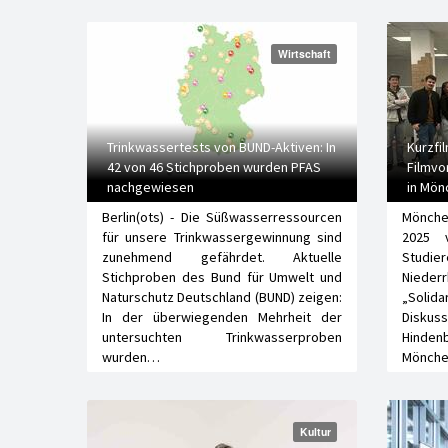
Wirtschaft
Trinkwassertests von BUND-Aktiven: In
Kurzfil
42 von 46 Stichproben wurden PFAS
Filmvo
nachgewiesen
in Mön
Berlin(ots) - Die Süßwasserressourcen
Mönche
für unsere Trinkwassergewinnung sind
2025 
zunehmend gefährdet. Aktuelle
Stud
Stichproben des Bund für Umwelt und
Nieder
Naturschutz Deutschland (BUND) zeigen:
„Solida
In der überwiegenden Mehrheit der
Disk
untersuchten Trinkwasserproben
Hinden
wurden…
Mönche
Kultur