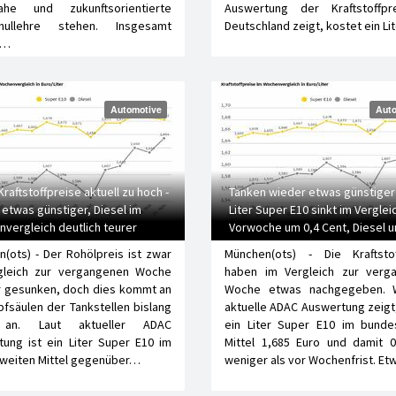
nahe und zukunftsorientierte
Auswertung der Kraftstoffpr
hullehre stehen. Insgesamt
Deutschland zeigt, kostet ein Li
n…
Automotive
Auto
raftstoffpreise aktuell zu hoch -
Tanken wieder etwas günstiger 
 etwas günstiger, Diesel im
Liter Super E10 sinkt im Verglei
vergleich deutlich teurer
Vorwoche um 0,4 Cent, Diesel u
Cent
(ots) - Der Rohölpreis ist zwar
München(ots) - Die Kraftstof
gleich zur vergangenen Woche
haben im Vergleich zur verg
r gesunken, doch dies kommt an
Woche etwas nachgegeben. 
fsäulen der Tankstellen bislang
aktuelle ADAC Auswertung zeigt
an. Laut aktueller ADAC
ein Liter Super E10 im bunde
ung ist ein Liter Super E10 im
Mittel 1,685 Euro und damit 0
weiten Mittel gegenüber…
weniger als vor Wochenfrist. E