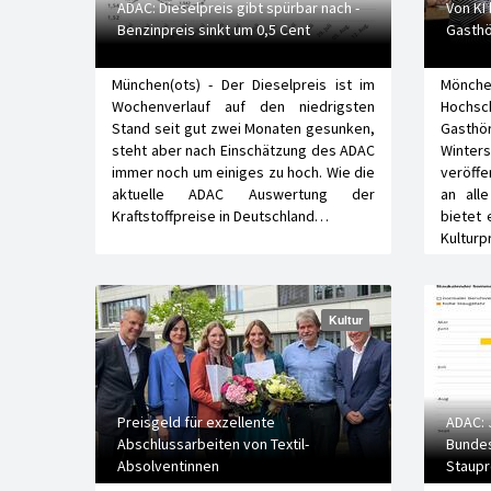
ADAC: Dieselpreis gibt spürbar nach -
Von KI
Benzinpreis sinkt um 0,5 Cent
Gasthö
München(ots) - Der Dieselpreis ist im
Mönch
Wochenverlauf auf den niedrigsten
Hochsch
Stand seit gut zwei Monaten gesunken,
Gasth
steht aber nach Einschätzung des ADAC
Wint
immer noch um einiges zu hoch. Wie die
veröffe
aktuelle ADAC Auswertung der
an all
Kraftstoffpreise in Deutschland…
bietet 
Kultur
Kultur
Preisgeld für exzellente
ADAC: 
Abschlussarbeiten von Textil-
Bundes
Absolventinnen
Staupr