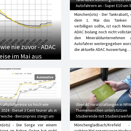
Autofahrern an - Super E10 um 
günstiger, Diesel um 11,2 Cent
München(ots) - Der Tankrabatt, 
dem 1. Mai das Tanken s
verbilligen sollte, ist nach Mei
ADAC bislang noch nicht vollstä
den Mineralölunternehmen 
Autofahrer weitergegeben word
wie nie zuvor - ADAC
die aktuelle ADAC Auswertung…
reise im Mai aus
Automotive
Kraftstoffpreise so hoch wie
Über 40 Veranstaltungen in NRW
 2024 - Diesel 3 Cent teurer als in
Themenwochen unterstützen
rwoche - Benzinpreis steigt um
Studierende mit Studienzweife
t - Ölpreis vier US-Dollar höher
n(ots) - Die Sorge vor einem
Mönchengladbach/Krefeld
Krieg im Nahen Osten hat nicht
siebten Mal organisieren Hochsc