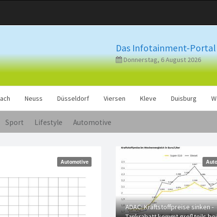
Das Infotainment-Portal 
Donnerstag, 6 August 2026
ach
Neuss
Düsseldorf
Viersen
Kleve
Duisburg
W
Sport
Lifestyle
Automotive
Automotive
Auto
ADAC: Kraftstoffpreise sinken -
Tankrabatt kommt großteils bei