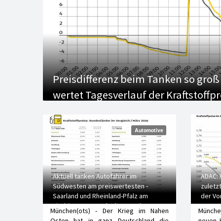
Preisdifferenz beim Tanken so groß 
wertet Tagesverlauf der Kraftstoffp
Automotive
Aktuell tanken Autofahrer im
ADAC: 
Südwesten am preiswertesten -
zuletzt
Saarland und Rheinland-Pfalz am
der Vo
niedrigsten, Brandenburg und Hessen
1,8 Cen
München(ots) - Der Krieg im Nahen
Münche
am teuersten
Osten hat in ganz Deutschland die
neuen 