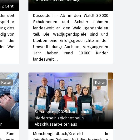
5,2 Cent
der seit
Düsseldorf - Ab in den Wald! 30.000
pürbar
Schülerinnen und Schüler nahmen
nung des
landesweit an den Waldjugendspielen
ndig von
teil. Die Waldjugendspiele sind und
an die
bleiben eine Erfolgsgeschichte in der
en. Wie
Umweltbildung: Auch im vergangenen
Jahr haben rund 30.000 Kinder
landesweit…
Kultur
Kultur
:
Senatspreis 2025: Hochschule
Niederrhein zeichnet neun
ln
Abschlussarbeiten aus
 - Zum
Mönchengladbach/Krefeld - In
hulen in
feierlichem Rahmen hat die Hochschule