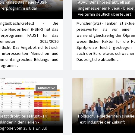
 bis Kunst: Das neue FAUST-
ADAC: Benzinpreis aktuell auf
rerprogramm ist da!
angemessenem Niveau - Diesel
weiterhin deutlich überteuert
engladbach/Krefeld - Die
München(ots) - Tanken ist aktue
ule Niederrhein (HSNR) hat das
preiswerter als vor einer
örerprogramm FAUST für das
während gleichzeitig der Ölpreis
ersemester 2025/2026
wesentlicher Faktor für die H
ntlicht. Das Angebot richtet sich
Spritpreise leicht gestiegen 
e interessierten Menschen und
auch der Euro etwas schwächer 
ein umfangreiches Bildungs- und
Das zeigt die aktuelle…
programm…
Automotive
Jetzt droht Reisefrust - 14
Hochschule Niederrhein simulier
länder in den Ferien -
Textilindustrie der Zukunft
ognose vom 25. Bis 27. Juli