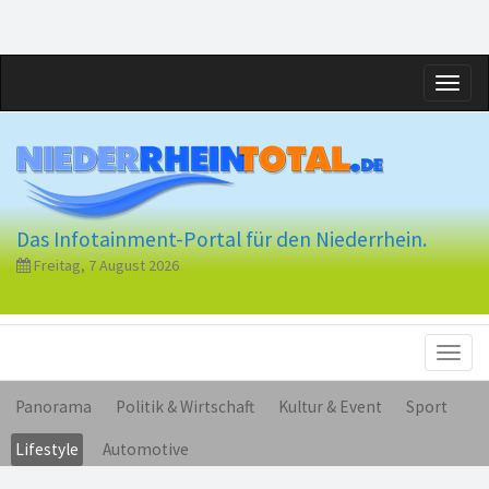
Toggl
naviga
Das Infotainment-Portal für den Niederrhein.
Freitag, 7 August 2026
Toggl
naviga
Panorama
Politik & Wirtschaft
Kultur & Event
Sport
Lifestyle
Automotive