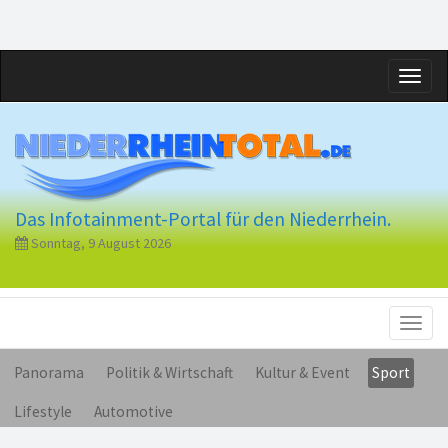
Toggl
naviga
Das Infotainment-Portal für den Niederrhein.
Sonntag, 9 August 2026
Toggl
naviga
Panorama
Politik & Wirtschaft
Kultur & Event
Sport
Lifestyle
Automotive