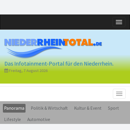
Toggl
naviga
Das Infotainment-Portal für den Niederrhein.
Freitag, 7 August 2026
Toggl
naviga
Panorama
Politik & Wirtschaft
Kultur & Event
Sport
Lifestyle
Automotive