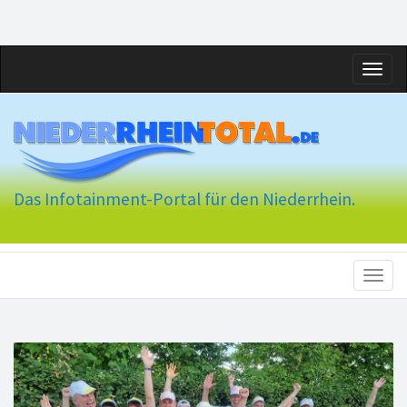
Toggl
naviga
Das Infotainment-Portal für den Niederrhein.
Toggl
naviga