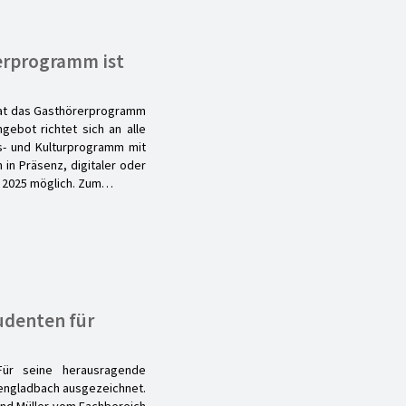
erprogramm ist
hat das Gasthörerprogramm
gebot richtet sich an alle
s- und Kulturprogramm mit
in Präsenz, digitaler oder
er 2025 möglich. Zum…
udenten für
Für seine herausragende
engladbach ausgezeichnet.
ernd Müller vom Fachbereich