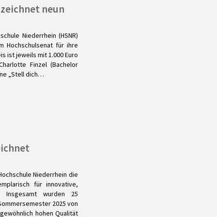
 zeichnet neun
schule Niederrhein (HSNR)
m Hochschulsenat für ihre
 ist jeweils mit 1.000 Euro
Charlotte Finzel (Bachelor
ne „Stell dich…
eichnet
Hochschule Niederrhein die
mplarisch für innovative,
en. Insgesamt wurden 25
 Sommersemester 2025 von
gewöhnlich hohen Qualität