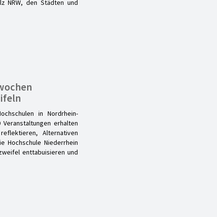
olz NRW, den Städten und
nwochen
ifeln
ochschulen in Nordrhein-
 Veranstaltungen erhalten
eflektieren, Alternativen
ie Hochschule Niederrhein
nzweifel enttabuisieren und