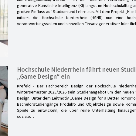
generative Künstliche Intelligenz (KI) längst im Hochschulallta
großen Einfluss auf Studium und Lehre aus. Mit dem Projekt „KI in
initiiert die Hochschule Niederrhein (HSNR) nun eine hochs
verantwortungsvollen und sinnvollen Einsatz generativer künstlic
Hochschule Niederrhein führt neuen Stu
„Game Design“ ein
Krefeld - Der Fachbereich Design der Hochschule Niederrh
Wintersemester 2025/2026 sein Studienangebot um den neuen
Design. Unter dem Leitmotiv „Game Design for a Better Tomorr
Bachelorstudiengänge Produkt- und Objektdesign sowie Kommu
Spiele zu entwickeln, die über reine Unterhaltung hinausgeh
soziale…