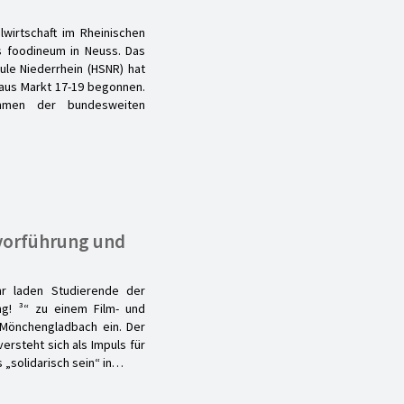
wirtschaft im Rheinischen
es foodineum in Neuss. Das
le Niederrhein (HSNR) hat
aus Markt 17-19 begonnen.
men der bundesweiten
mvorführung und
r laden Studierende der
ng! ³“ zu einem Film- und
 Mönchengladbach ein. Der
ersteht sich als Impuls für
 „solidarisch sein“ in…