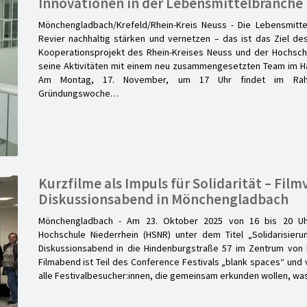
Innovationen in der Lebensmittelbranche
Mönchengladbach/Krefeld/Rhein-Kreis Neuss - Die Lebensmittel
Revier nachhaltig stärken und vernetzen – das ist das Ziel d
Kooperationsprojekt des Rhein-Kreises Neuss und der Hochschu
seine Aktivitäten mit einem neu zusammengesetzten Team im H
Am Montag, 17. November, um 17 Uhr findet im Rah
Gründungswoche…
Kurzfilme als Impuls für Solidarität – Fil
Diskussionsabend in Mönchengladbach
Mönchengladbach - Am 23. Oktober 2025 von 16 bis 20 Uh
Hochschule Niederrhein (HSNR) unter dem Titel „Solidarisieru
Diskussionsabend in die Hindenburgstraße 57 im Zentrum von
Filmabend ist Teil des Conference Festivals „blank spaces“ und v
alle Festivalbesucher:innen, die gemeinsam erkunden wollen, was