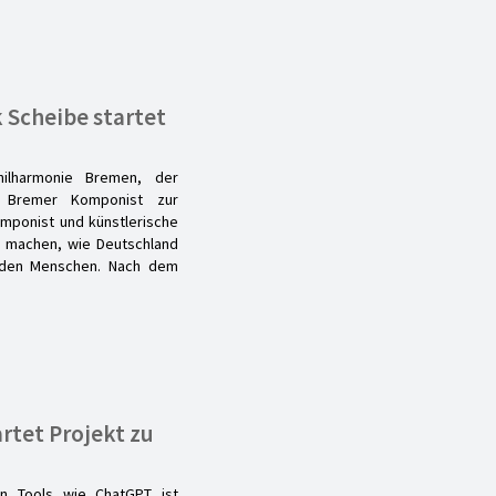
 Scheibe startet
hilharmonie Bremen, der
r Bremer Komponist zur
omponist und künstlerische
ar machen, wie Deutschland
it den Menschen. Nach dem
rtet Projekt zu
on Tools wie ChatGPT ist