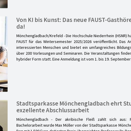
Von KI bis Kunst: Das neue FAUST-Gasthör
da!
Mönchengladbach/Krefeld - Die Hochschule Niederrhein (HSNR) 
FAUST für das Wintersemester 2025/2026 veröffentlicht. Das An
interessierten Menschen und bietet ein umfangreiches Bildung
über 200 Vorlesungen und Seminaren. Die Veranstaltungen finden 
hybrider Form statt. Eine Anmeldung ist vom 1. bis 19. Septemb
Stadtsparkasse Mönchengladbach ehrt St
exzellente Abschlussarbeit
Mönchengladbach - Der akribische Fleiß zahlt sich aus: 
Bachelorarbeit wurde Max Möller von der Stadtsparkasse Mönch
Den mit 1.500 Euro dotierten Preis überreichten Professor Dr. B