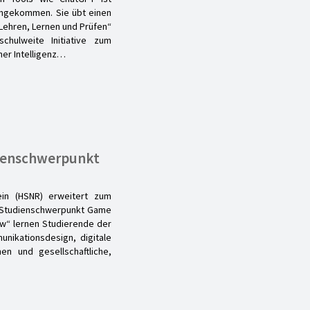
g angekommen. Sie übt einen
 Lehren, Lernen und Prüfen“
chulweite Initiative zum
her Intelligenz…
dienschwerpunkt
ein (HSNR) erweitert zum
 Studienschwerpunkt Game
ow“ lernen Studierende der
nikationsdesign, digitale
en und gesellschaftliche,