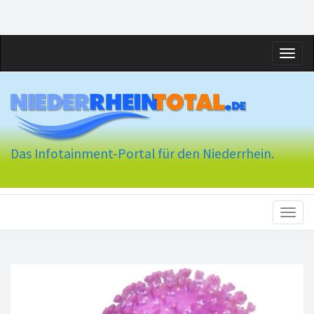
Toggl
naviga
Das Infotainment-Portal für den Niederrhein.
Toggl
naviga